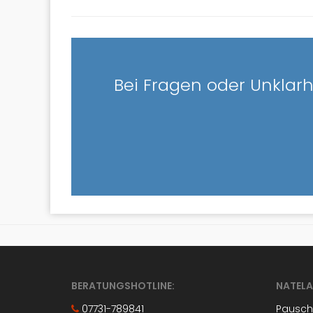
Bei Fragen oder Unklarh
BERATUNGSHOTLINE:
NATELA
07731-789841
Pauscha