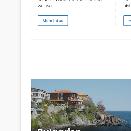
weltweit
his
Mehr Infos
M