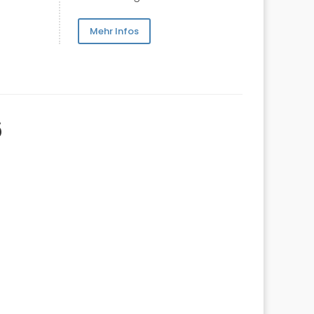
Mehr Infos
6
Griechenland
Spanien
Ägypten
Thailand