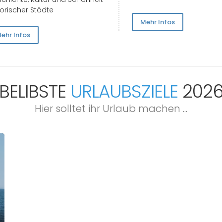
torischer Städte
Mehr Infos
ehr Infos
BELIBSTE
URLAUBSZIELE
202
Hier solltet ihr Urlaub machen ...
Italien
Türkei
Kroatien
Portugal