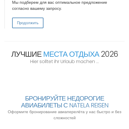
Мы подберем для вас оптимальное предложение
согласно вашему запросу.
Продолжить
ЛУЧШИЕ
МЕСТА ОТДЫХА
2026
Болгария
Hier solltet ihr Urlaub machen ...
Италия
Греция
Турция
Испания
Хорватия
Египет
Португалия
Тайланд
БРОНИРУЙТЕ НЕДОРОГИЕ
АВИАБИЛЕТЫ С NATELA REISEN
Оформите бронирование авиаперелёта у нас быстро и без
сложностей