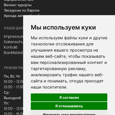
Велнес-курорты
Экскурсии по Европе
Аренда автомобилей
Мы используем куки
НАШИ ДАННЫЕ
Impressum
Мы используем файлы куки и другие
Datenschutz
технологии отслеживания для
Kontakt
улучшения вашего просмотра на
Backlisted Airllines
нашем веб-сайте, чтобы показывать
вам персонализированный контент и
РЕЖИМ РАБОТЫ
таргетированную рекламу,
анализировать трафик нашего веб-
Пн, Вт, Чт:
сайта и понимать, откуда приходят
10:00 - 12:00 часов
13:00 - 17:00 часов
наши посетители.
Ср:
Я согласен
Выходной
Пт:
Я отказываюсь
10:00 - 12:00 часов
13:00 - 15:00 часов
Изменить мои предпочтения